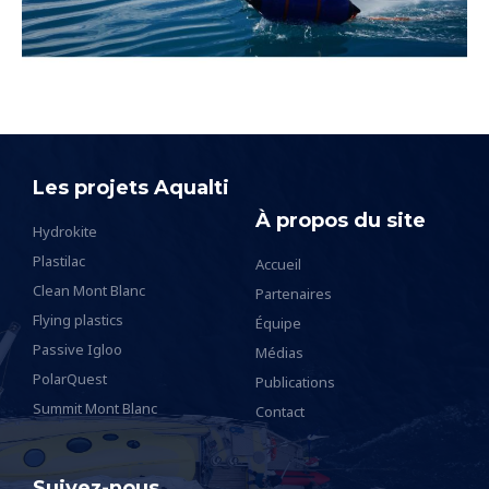
Les projets Aqualti
À propos du site
Hydrokite
Plastilac
Accueil
Clean Mont Blanc
Partenaires
Flying plastics
Équipe
Passive Igloo
Médias
PolarQuest
Publications
Summit Mont Blanc
Contact
Suivez-nous