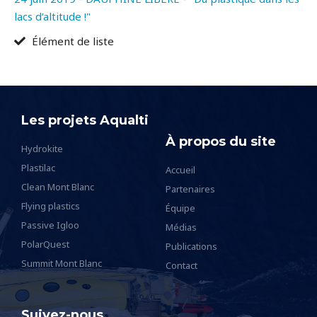
lacs d’altitude !"
Élément de liste
Les projets Aqualti
À propos du site
Hydrokite
Plastilac
Accueil
Clean Mont Blanc
Partenaires
Flying plastics
Équipe
Passive Igloo
Médias
PolarQuest
Publications
Summit Mont Blanc
Contact
Suivez-nous